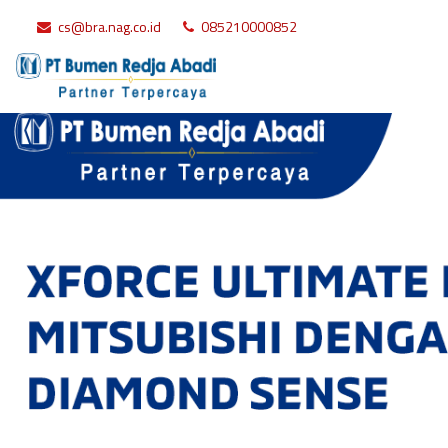
cs@bra.nag.co.id
085210000852