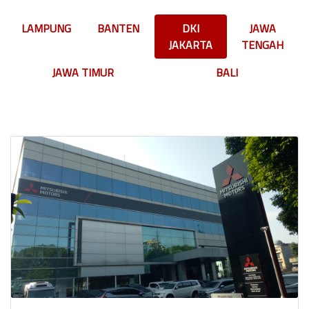
LAMPUNG
BANTEN
DKI
JAWA
JAKARTA
TENGAH
JAWA TIMUR
BALI