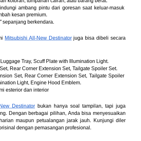
ri kotoran, tumpahan cairan, atau barang berat.
elindungi ambang pintu dari goresan saat keluar-masuk 
mbah kesan premium. 
”
 sepanjang berkendara. 
mi 
Mitsubishi All-New Destinator
 juga bisa dibeli secara 
ggage Tray, Scuff Plate with Illumination Light.
et, Rear Corner Extension Set, Tailgate Spoiler Set.
sion Set, Rear Corner Extension Set, Tailgate Spoiler 
umination Light, Engine Hood Emblem.
 esterior dan interior
-New Destinator
 bukan hanya soal tampilan, tapi juga 
ang. Dengan berbagai pilihan, Anda bisa menyesuaikan 
arian maupun petualangan jarak jauh. Kunjungi diler 
orisinal dengan pemasangan profesional.