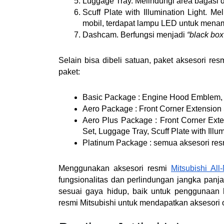
Luggage Tray. Melindungi area bagasi da
Scuff Plate with Illumination Light. M
mobil, terdapat lampu LED untuk mena
Dashcam. Berfungsi menjadi 
“black box
Selain bisa dibeli satuan, paket aksesori res
paket:
Basic Package : Engine Hood Emblem, Lu
Aero Package : Front Corner Extension S
Aero Plus Package : Front Corner Exten
Set, Luggage Tray, Scuff Plate with Ill
Platinum Package : semua aksesori resmi
Menggunakan aksesori resmi 
Mitsubishi All
fungsionalitas dan perlindungan jangka panj
sesuai gaya hidup, baik untuk penggunaan h
resmi Mitsubishi untuk mendapatkan aksesori 