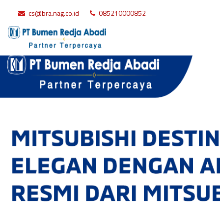
cs@bra.nag.co.id
085210000852