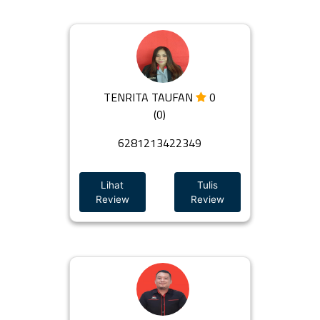
TENRITA TAUFAN
0
(0)
6281213422349
Lihat
Tulis
Review
Review