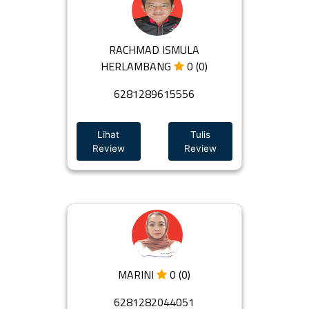
RACHMAD ISMULA
HERLAMBANG
0 (0)
6281289615556
Lihat
Tulis
Review
Review
MARINI
0 (0)
6281282044051