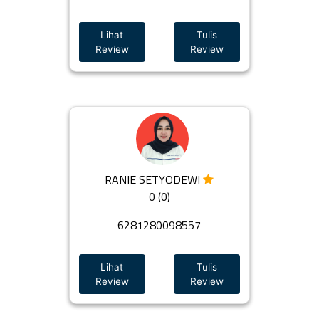
Lihat
Tulis
Review
Review
RANIE SETYODEWI
0 (0)
6281280098557
Lihat
Tulis
Review
Review