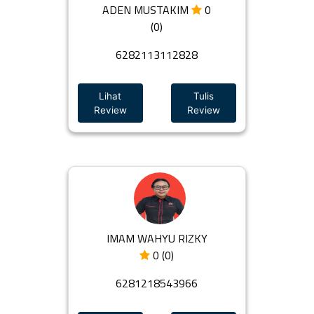
ADEN MUSTAKIM
0
(0)
6282113112828
Lihat
Tulis
Review
Review
IMAM WAHYU RIZKY
0 (0)
6281218543966