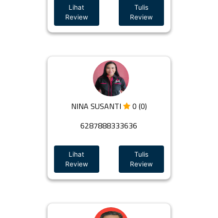
Lihat
Tulis
Review
Review
NINA SUSANTI
0 (0)
6287888333636
Lihat
Tulis
Review
Review