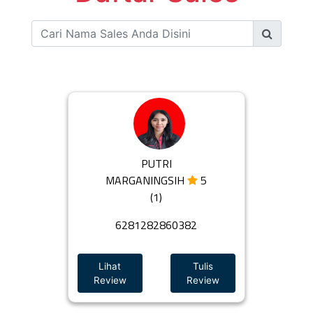
PUTRI
MARGANINGSIH
5
(1)
6281282860382
Lihat
Tulis
Review
Review