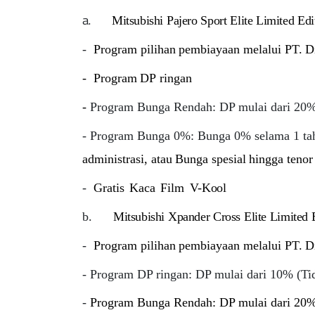
a.
Mitsubishi
Pajero
Sport
Elite
Limited
Edi
-
Program
pilihan
pembiayaan
melalui
PT.
D
-
Program
DP
ringan
-
Program Bunga Rendah: DP mulai dari 20%,
- Program Bunga 0%: Bunga 0% selama 1 ta
administrasi,
atau
Bunga
spesial
hingga
tenor
-
Gratis
Kaca
Film
V-
Kool
b.
Mitsubishi
Xpander
Cross
Elite
Limited
-
Program
pilihan
pembiayaan
melalui
PT.
D
- Program DP ringan: DP mulai dari 10% (Ti
-
Program Bunga Rendah: DP mulai dari 20%,