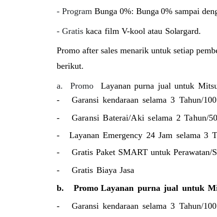
-
Program
Bunga
0%:
Bunga
0%
sampai
den
- Gratis
kaca
film
V-kool
atau
Solargard.
Promo after sales menarik untuk setiap pembe
berikut.
a.
Promo
Layanan
purna
jual
untuk
Mitsu
-
Garansi
kendaraan
selama
3
Tahun/100
-
Garansi
Baterai/Aki
selama
2
Tahun/50
- Layanan
Emergency
24
Jam
selama
3
T
-
Gratis
Paket
SMART
untuk
Perawatan/S
-
Gratis
Biaya
Jasa
b.
Promo
Layanan
purna
jual
untuk
Mi
-
Garansi
kendaraan
selama
3
Tahun/100