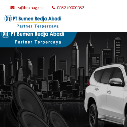
cs@bra.nag.co.id
085210000852