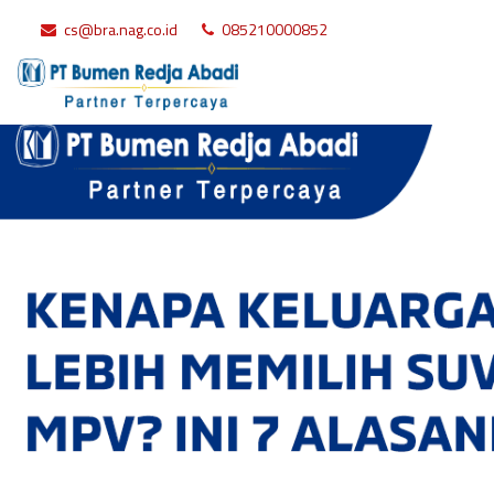
cs@bra.nag.co.id
085210000852