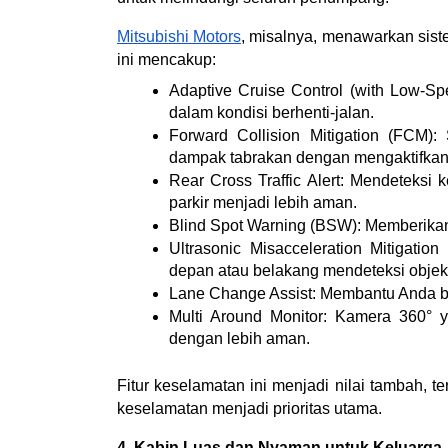
Mitsubishi Motors
, misalnya, menawarkan sis
ini mencakup:
Adaptive Cruise Control (with Low-Spe
dalam kondisi berhenti-jalan.
Forward Collision Mitigation (FCM
dampak tabrakan dengan mengaktifkan 
Rear Cross Traffic Alert: Mendeteksi
parkir menjadi lebih aman.
Blind Spot Warning (BSW): Memberikan s
Ultrasonic Misacceleration Mitigatio
depan atau belakang mendeteksi objek
Lane Change Assist: Membantu Anda ber
Multi Around Monitor: Kamera 360° 
dengan lebih aman.
Fitur keselamatan ini menjadi nilai tambah, t
keselamatan menjadi prioritas utama.
4. Kabin Luas dan Nyaman untuk Keluarga