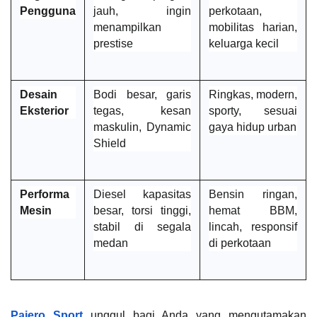
Pengguna
jauh, ingin 
perkotaan, 
menampilkan 
mobilitas harian, 
prestise
keluarga kecil 
Desain 
Bodi besar, garis 
Ringkas, modern, 
Eksterior
tegas, kesan 
sporty, sesuai 
maskulin, Dynamic 
gaya hidup urban
Shield 
Performa 
Diesel kapasitas 
Bensin ringan, 
Mesin
besar, torsi tinggi, 
hemat BBM, 
stabil di segala 
lincah, responsif 
medan 
di perkotaan 
Pajero Sport
 unggul bagi Anda yang mengutamakan 